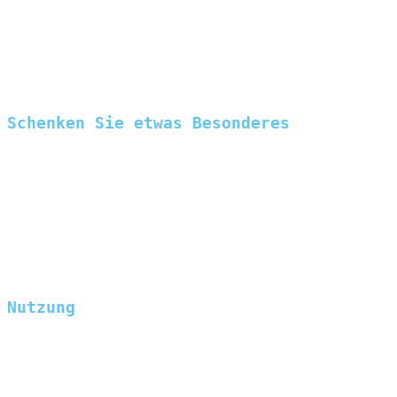
Duft für mehrere Stunden im ganzen Raum und
sorgen für eine harmonische und gemütliche
Atmosphäre.
Schenken Sie etwas Besonderes
Wenn sie einmal etwas besonderes
verschenken wollen, empfehlen wir Ihnen den
Dune Autoduft AmberCar von AnnaTwelve in
der sehr edlen Luxury Box.
Nutzung
Der Soho Autoduft sollte in einem Abstand
von 60 cm direkt auf die Fahrzeugmatten